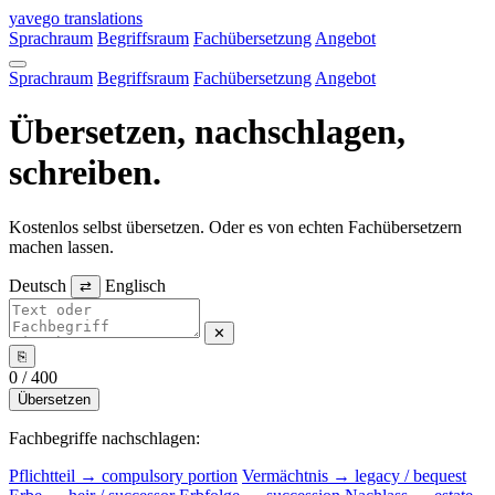
Direkt
yavego
translations
zum
Sprachraum
Begriffsraum
Fachübersetzung
Angebot
Inhalt
Sprachraum
Begriffsraum
Fachübersetzung
Angebot
Übersetzen, nachschlagen,
schreiben.
Kostenlos selbst übersetzen. Oder es von echten Fachübersetzern
machen lassen.
Deutsch
Englisch
⇄
✕
⎘
0 / 400
Übersetzen
Fachbegriffe nachschlagen:
Pflichtteil → compulsory portion
Vermächtnis → legacy / bequest