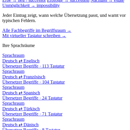
Erbe → heir / successor
Erbfolge → succession
Nachlass → estate
Unmöglichkeit → impossibility
Jeder Eintrag zeigt, wann welche Übersetzung passt, und warnt vor
typischen Fehlern.
Alle Fachbegriffe im Begriffsraum →
Mit virtueller Tastatur schreiben →
Ihre Sprachräume
Sprachraum
Deutsch ⇄ Englisch
Übersetzer
Begriffe · 113
Tastatur
Sprachraum
Deutsch ⇄ Französisch
Übersetzer
Begriffe · 104
Tastatur
Sprachraum
Deutsch ⇄ Spanisch
Übersetzer
Begriffe · 24
Tastatur
Sprachraum
Deutsch ⇄ Türkisch
Übersetzer
Begriffe · 71
Tastatur
Sprachraum
Deutsch ⇄ Dänisch
Übersetzer
Begriffe · 8
Tastatur