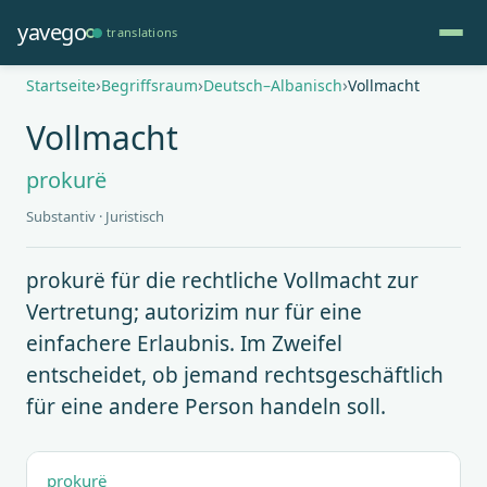
Direkt
yavego
translations
zum
Inhalt
Pfadnavigation
Startseite
Begriffsraum
Deutsch–Albanisch
Vollmacht
Vollmacht
prokurë
Substantiv · Juristisch
prokurë für die rechtliche Vollmacht zur
Vertretung; autorizim nur für eine
einfachere Erlaubnis. Im Zweifel
entscheidet, ob jemand rechtsgeschäftlich
für eine andere Person handeln soll.
prokurë