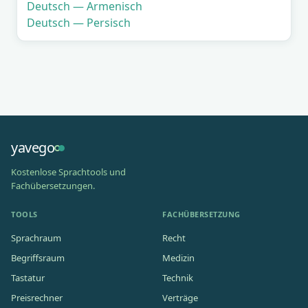
Deutsch — Armenisch
Deutsch — Persisch
yavego
Kostenlose Sprachtools und
Fachübersetzungen.
TOOLS
FACHÜBERSETZUNG
Sprachraum
Recht
Begriffsraum
Medizin
Tastatur
Technik
Preisrechner
Verträge