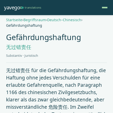
Direkt
yavego
translations
zum
Inhalt
Pfadnavigation
Startseite
Begriffsraum
Deutsch–Chinesisch
Gefährdungshaftung
Gefährdungshaftung
无过错责任
Substantiv · Juristisch
无过错责任 für die Gefährdungshaftung, die
Haftung ohne jedes Verschulden für eine
erlaubte Gefahrenquelle, nach Paragraph
1166 des chinesischen Zivilgesetzbuchs,
klarer als das zwar gleichbedeutende, aber
missverständliche 危险责任. Im Zweifel