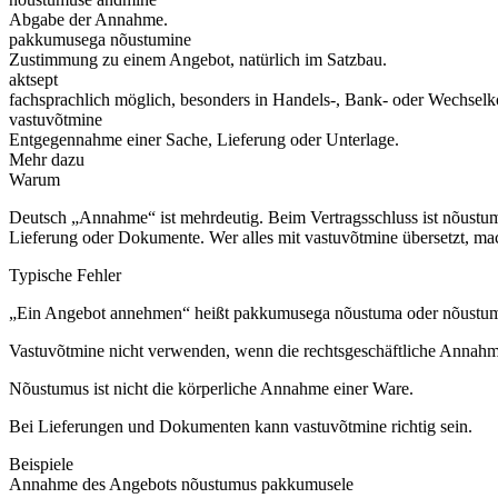
Abgabe der Annahme.
pakkumusega nõustumine
Zustimmung zu einem Angebot, natürlich im Satzbau.
aktsept
fachsprachlich möglich, besonders in Handels-, Bank- oder Wechselk
vastuvõtmine
Entgegennahme einer Sache, Lieferung oder Unterlage.
Mehr dazu
Warum
Deutsch „Annahme“ ist mehrdeutig. Beim Vertragsschluss ist nõustumu
Lieferung oder Dokumente. Wer alles mit vastuvõtmine übersetzt, ma
Typische Fehler
„Ein Angebot annehmen“ heißt pakkumusega nõustuma oder nõustu
Vastuvõtmine nicht verwenden, wenn die rechtsgeschäftliche Annahme
Nõustumus ist nicht die körperliche Annahme einer Ware.
Bei Lieferungen und Dokumenten kann vastuvõtmine richtig sein.
Beispiele
Annahme des Angebots
nõustumus pakkumusele