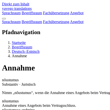
Direkt zum Inhalt
yavego
translations
Sprachraum
Begriffsraum
Fachübersetzung
Angebot
Sprachraum
Begriffsraum
Fachübersetzung
Angebot
Pfadnavigation
Startseite
Begriffsraum
Deutsch–Estnisch
Annahme
Annahme
nõustumus
Substantiv · Juristisch
Nimm „nõustumus“, wenn die Annahme eines Angebots beim Vertragss
nõustumus
Annahme eines Angebots beim Vertragsschluss.
nõustumuse andmine