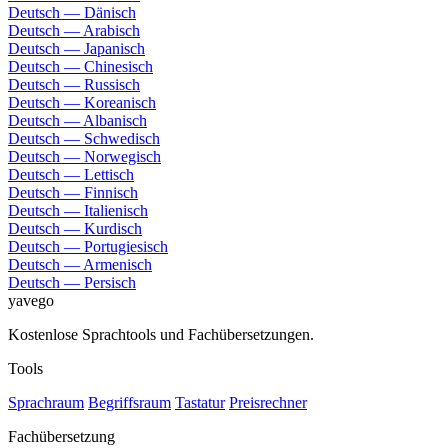
Deutsch — Dänisch
Deutsch — Arabisch
Deutsch — Japanisch
Deutsch — Chinesisch
Deutsch — Russisch
Deutsch — Koreanisch
Deutsch — Albanisch
Deutsch — Schwedisch
Deutsch — Norwegisch
Deutsch — Lettisch
Deutsch — Finnisch
Deutsch — Italienisch
Deutsch — Kurdisch
Deutsch — Portugiesisch
Deutsch — Armenisch
Deutsch — Persisch
yavego
Kostenlose Sprachtools und Fachübersetzungen.
Tools
Sprachraum
Begriffsraum
Tastatur
Preisrechner
Fachübersetzung