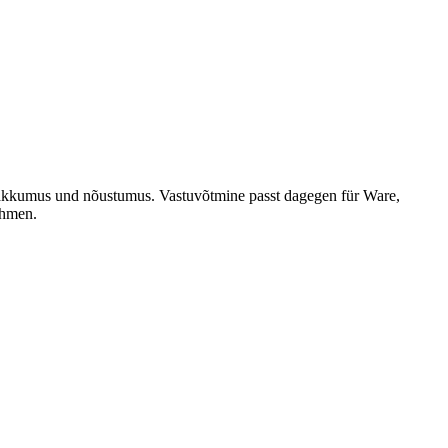
t pakkumus und nõustumus. Vastuvõtmine passt dagegen für Ware,
ehmen.