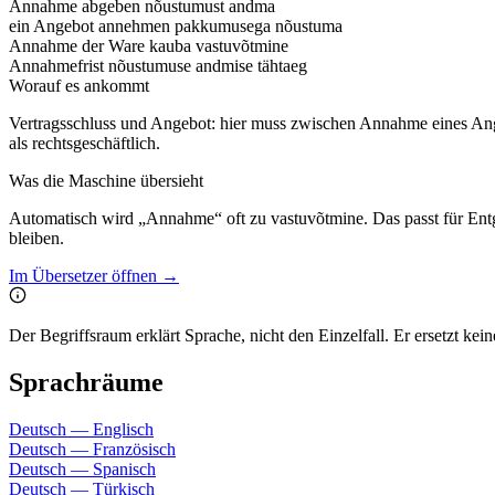
Annahme abgeben
nõustumust andma
ein Angebot annehmen
pakkumusega nõustuma
Annahme der Ware
kauba vastuvõtmine
Annahmefrist
nõustumuse andmise tähtaeg
Worauf es ankommt
Vertragsschluss und Angebot: hier muss zwischen Annahme eines Ange
als rechtsgeschäftlich.
Was die Maschine übersieht
Automatisch wird „Annahme“ oft zu vastuvõtmine. Das passt für Ent
bleiben.
Im Übersetzer öffnen →
Der Begriffsraum erklärt Sprache, nicht den Einzelfall. Er ersetzt k
Sprachräume
Deutsch — Englisch
Deutsch — Französisch
Deutsch — Spanisch
Deutsch — Türkisch