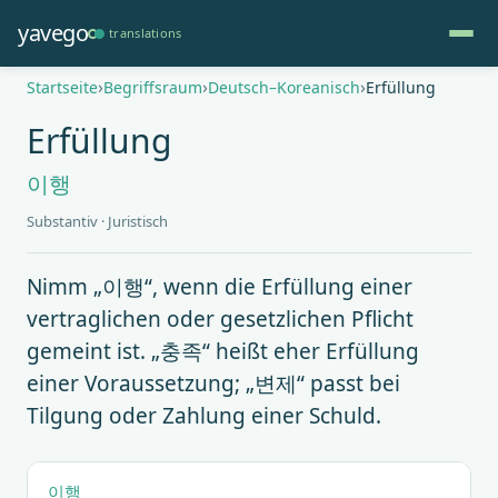
Direkt
yavego
translations
zum
Inhalt
Pfadnavigation
Startseite
Begriffsraum
Deutsch–Koreanisch
Erfüllung
Erfüllung
이행
Substantiv · Juristisch
Nimm „이행“, wenn die Erfüllung einer
vertraglichen oder gesetzlichen Pflicht
gemeint ist. „충족“ heißt eher Erfüllung
einer Voraussetzung; „변제“ passt bei
Tilgung oder Zahlung einer Schuld.
이행