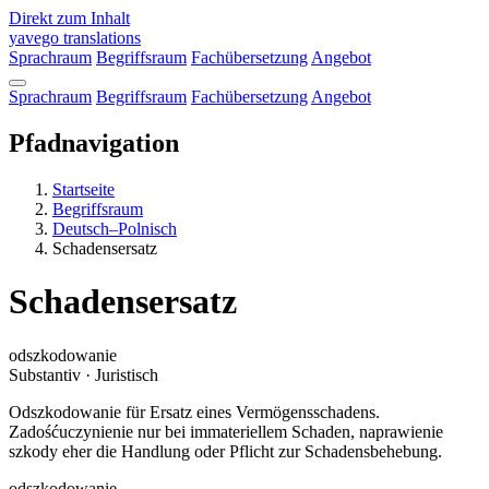
Direkt zum Inhalt
yavego
translations
Sprachraum
Begriffsraum
Fachübersetzung
Angebot
Sprachraum
Begriffsraum
Fachübersetzung
Angebot
Pfadnavigation
Startseite
Begriffsraum
Deutsch–Polnisch
Schadensersatz
Schadensersatz
odszkodowanie
Substantiv · Juristisch
Odszkodowanie für Ersatz eines Vermögensschadens.
Zadośćuczynienie nur bei immateriellem Schaden, naprawienie
szkody eher die Handlung oder Pflicht zur Schadensbehebung.
odszkodowanie