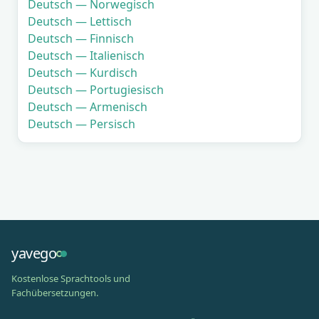
Deutsch — Norwegisch
Deutsch — Lettisch
Deutsch — Finnisch
Deutsch — Italienisch
Deutsch — Kurdisch
Deutsch — Portugiesisch
Deutsch — Armenisch
Deutsch — Persisch
yavego
Kostenlose Sprachtools und
Fachübersetzungen.