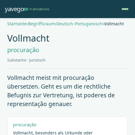
Direkt
yavego
translations
zum
Inhalt
Pfadnavigation
Startseite
Begriffsraum
Deutsch–Portugiesisch
Vollmacht
Vollmacht
procuração
Substantiv · Juristisch
Vollmacht meist mit procuração
übersetzen. Geht es um die rechtliche
Befugnis zur Vertretung, ist poderes de
representação genauer.
procuração
Vollmacht, besonders als Urkunde oder