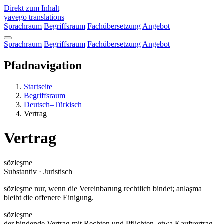
Direkt zum Inhalt
yavego
translations
Sprachraum
Begriffsraum
Fachübersetzung
Angebot
Sprachraum
Begriffsraum
Fachübersetzung
Angebot
Pfadnavigation
Startseite
Begriffsraum
Deutsch–Türkisch
Vertrag
Vertrag
sözleşme
Substantiv · Juristisch
sözleşme nur, wenn die Vereinbarung rechtlich bindet; anlaşma
bleibt die offenere Einigung.
sözleşme
der bindende Vertrag mit Rechten und Pflichten, etwa Kaufvertrag,