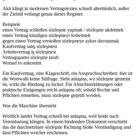
Akit klingt in modernen Vertragstexten schnell altertümlich, außer
der Zielstil verlangt genau dieses Register.
Beispiele
einen Vertrag schließen
sözleşme yapmak / sözleşme akdetmek
einen Vertrag kündigen
sözleşmeyi feshetmek
gegen einen Vertrag verstoßen
sözleşmeye aykırı davranmak
Kaufvertrag
satış sözleşmesi
Arbeitsvertrag
iş sözleşmesi
Vertragspartei
sözleşme tarafı
Worauf es ankommt
Ein Kaufvertrag, eine Klageschrift, ein Anspruchsschreiben: hier ist
die Wortwahl keine Stilfrage. Steht anlaşma, wo sözleşme gemeint
ist, wirkt die Bindung zu locker. Für Absichtserklärungen oder
praktische Einigungen reicht anlaşma oft; sobald Rechte und
Pflichten entstehen, muss sözleşme geprüft werden.
Was die Maschine übersieht
Wörtlich landet Vertrag schnell bei anlaşma, weil beide nach
Vereinbarung klingen. In einem bindenden Dokument verschiebt
das die durchsetzbare sözleşme Richtung bloße Verständigung und
lässt Pflichten weicher erscheinen.