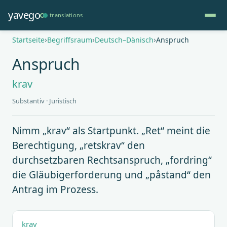
Direkt
yavego
translations
zum
Inhalt
Pfadnavigation
Startseite
Begriffsraum
Deutsch–Dänisch
Anspruch
Anspruch
krav
Substantiv · Juristisch
Nimm „krav“ als Startpunkt. „Ret“ meint die
Berechtigung, „retskrav“ den
durchsetzbaren Rechtsanspruch, „fordring“
die Gläubigerforderung und „påstand“ den
Antrag im Prozess.
krav