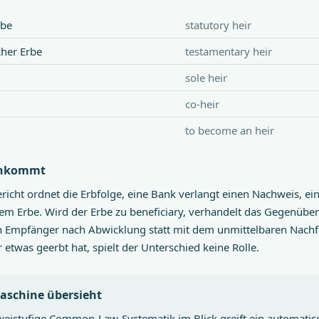
rbe
statutory heir
cher Erbe
testamentary heir
sole heir
co-heir
to become an heir
ankommt
richt ordnet die Erbfolge, eine Bank verlangt einen Nachweis, ein
em Erbe. Wird der Erbe zu beneficiary, verhandelt das Gegenübe
 Empfänger nach Abwicklung statt mit dem unmittelbaren Nachfolg
 etwas geerbt hat, spielt der Unterschied keine Rolle.
aschine übersieht
eistufige Common-Law-Systematik im Blick greift ein automatisc