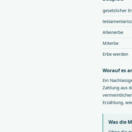
gesetzlicher E
testamentaris
Alleinerbe
Miterbe
Erbe werden
Worauf es 
Ein Nachlassge
Zahlung aus d
vermeintlichen
Erzählung, wer
Was die M
Ohne die zw