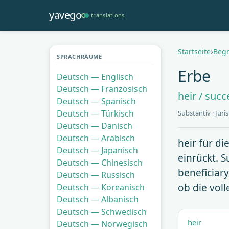
Direkt
yavego
translations
zum
Inhalt
Pfadnavi
Startseite
Begr
SPRACHRÄUME
Erbe
Deutsch — Englisch
Deutsch — Französisch
heir / suc
Deutsch — Spanisch
Deutsch — Türkisch
Substantiv · Juris
Deutsch — Dänisch
Deutsch — Arabisch
heir für di
Deutsch — Japanisch
einrückt. 
Deutsch — Chinesisch
beneficiary
Deutsch — Russisch
ob die vol
Deutsch — Koreanisch
Deutsch — Albanisch
Deutsch — Schwedisch
heir
Deutsch — Norwegisch