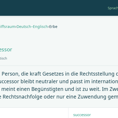
Sprac
gation
iffsraum
Deutsch–Englisch
Erbe
cessor
tisch
e Person, die kraft Gesetzes in die Rechtsstellun
Successor bleibt neutraler und passt im internati
 meint einen Begünstigten und ist zu weit. Im Zwe
le Rechtsnachfolge oder nur eine Zuwendung geme
successor