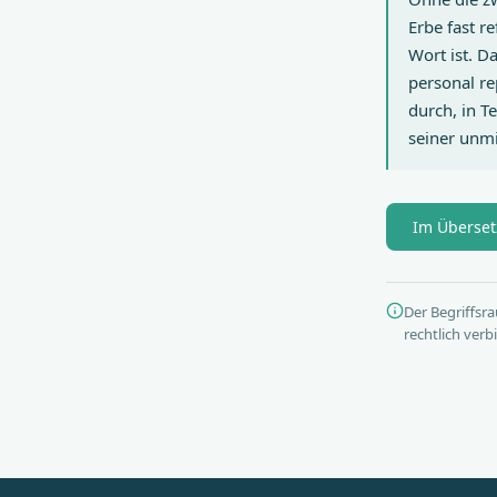
Erbe fast r
Wort ist. D
personal re
durch, in T
seiner unmi
Im Überset
Der Begriffsra
rechtlich ver