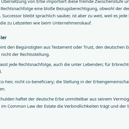
ls Übersetzung von Erbe importiert diese fremde Zwischenstufe u
 Rechtsnachfolge eine bloße Bezugsberechtigung, obwohl der deu
. Successor bleibt sprachlich sauber, ist aber zu weit, weil es jed
 die zu Lebzeiten wie beim Unternehmenskauf.
ler
int den Begünstigten aus Testament oder Trust, den deutschen Erb
nicht der Rechtsstellung.
sst jede Rechtsnachfolge, auch die unter Lebenden; für Erbrechtst
.
co-heir, nicht co-beneficiary; die Stellung in der Erbengemeinscha
en.
chulden haftet der deutsche Erbe unmittelbar aus seinem Vermö
im Common Law der Estate die Verbindlichkeiten trägt und der be