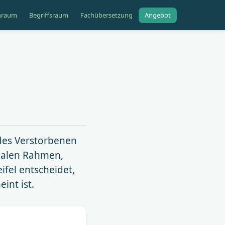
hraum
Begriffsraum
Fachübersetzung
Angebot
g des Verstorbenen
onalen Rahmen,
ifel entscheidet,
int ist.