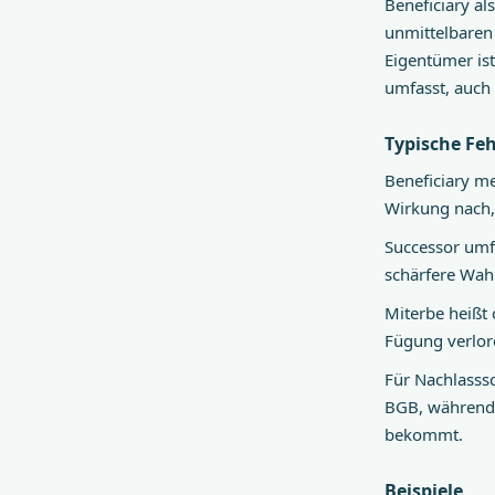
Beneficiary a
unmittelbaren
Eigentümer ist
umfasst, auch
Typische Feh
Beneficiary me
Wirkung nach, 
Successor umfa
schärfere Wahl
Miterbe heißt 
Fügung verlor
Für Nachlasss
BGB, während 
bekommt.
Beispiele