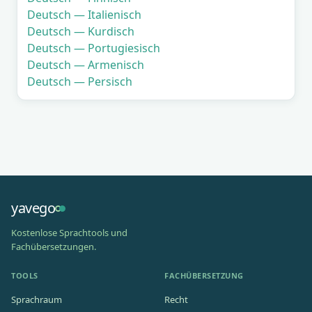
Deutsch — Italienisch
Deutsch — Kurdisch
Deutsch — Portugiesisch
Deutsch — Armenisch
Deutsch — Persisch
yavego
Kostenlose Sprachtools und
Fachübersetzungen.
TOOLS
FACHÜBERSETZUNG
Sprachraum
Recht