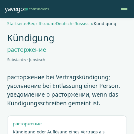
Direkt
yavego
translations
zum
Inhalt
Pfadnavigation
Startseite
Begriffsraum
Deutsch–Russisch
Kündigung
Kündigung
расторжение
Substantiv · Juristisch
расторжение bei Vertragskündigung;
увольнение bei Entlassung einer Person.
уведомление о расторжении, wenn das
Kündigungsschreiben gemeint ist.
расторжение
Kündigung oder Auflösung eines Vertrags als