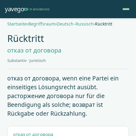
Direkt
yavego
translations
zum
Inhalt
Pfadnavigation
Startseite
Begriffsraum
Deutsch–Russisch
Rücktritt
Rücktritt
отказ от договора
Substantiv · Juristisch
отказ от договора, wenn eine Partei ein
einseitiges Lösungsrecht ausübt.
расторжение договора nur für die
Beendigung als solche; возврат ist
Rückgabe oder Rückzahlung.
отказ от договора