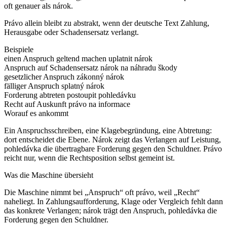
oft genauer als nárok.
Právo allein bleibt zu abstrakt, wenn der deutsche Text Zahlung,
Herausgabe oder Schadensersatz verlangt.
Beispiele
einen Anspruch geltend machen
uplatnit nárok
Anspruch auf Schadensersatz
nárok na náhradu škody
gesetzlicher Anspruch
zákonný nárok
fälliger Anspruch
splatný nárok
Forderung abtreten
postoupit pohledávku
Recht auf Auskunft
právo na informace
Worauf es ankommt
Ein Anspruchsschreiben, eine Klagebegründung, eine Abtretung:
dort entscheidet die Ebene. Nárok zeigt das Verlangen auf Leistung,
pohledávka die übertragbare Forderung gegen den Schuldner. Právo
reicht nur, wenn die Rechtsposition selbst gemeint ist.
Was die Maschine übersieht
Die Maschine nimmt bei „Anspruch“ oft právo, weil „Recht“
naheliegt. In Zahlungsaufforderung, Klage oder Vergleich fehlt dann
das konkrete Verlangen; nárok trägt den Anspruch, pohledávka die
Forderung gegen den Schuldner.