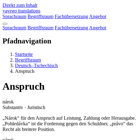
Direkt zum Inhalt
yavego
translations
Sprachraum
Begriffsraum
Fachübersetzung
Angebot
Sprachraum
Begriffsraum
Fachübersetzung
Angebot
Pfadnavigation
Startseite
Begriffsraum
Deutsch–Tschechisch
Anspruch
Anspruch
nárok
Substantiv · Juristisch
„Nárok“ für den Anspruch auf Leistung, Zahlung oder Herausgabe.
„Pohledávka“ ist die Forderung gegen den Schuldner, „právo“ das
Recht als breitere Position.
nárok