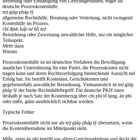
Befreiung oder Ermäßigung von Gerichtsgebühren, enger als
deutsche Prozesskostenhilfe.
trợ giúp pháp lý
allgemeine Rechtshilfe, Beratung oder Vertretung, nicht zwingend
Kostenhilfe im Prozess.
chỉ định luật sư hỗ trợ
Beiordnung oder Zuweisung anwaltlicher Hilfe, nur ein möglicher
Teilaspekt.
Mehr dazu
Warum
Prozesskostenhilfe ist im deutschen Verfahren die Bewilligung
staatlicher Unterstützung für eine Partei, die Prozesskosten nicht
tragen kann und deren Rechtsverfolgung hinreichende Aussicht auf
Erfolg hat. Sie betrifft Kostenlast, Gerichtskosten und
gegebenenfalls anwaltliche Beiordnung. Vietnamesisch ist trợ giúp
pháp lý der breite Rechtshilfebegriff. Für deutsche PKH muss
deshalb je nach Satz der Kostenbezug über chi phí tố tụng, án phí
oder miễn, giảm ausdrücklich sichtbar werden.
Typische Fehler
Prozesskostenhilfe nicht nur als trợ giúp pháp lý übersetzen, wenn
die Kostenübernahme im Mittelpunkt steht.
Miễn, giảm án phí betrifft vor allem Gerichtsgebühren und deckt die