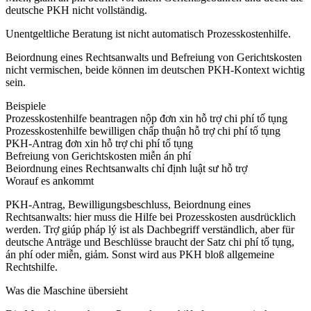
deutsche PKH nicht vollständig.
Unentgeltliche Beratung ist nicht automatisch Prozesskostenhilfe.
Beiordnung eines Rechtsanwalts und Befreiung von Gerichtskosten
nicht vermischen, beide können im deutschen PKH-Kontext wichtig
sein.
Beispiele
Prozesskostenhilfe beantragen
nộp đơn xin hỗ trợ chi phí tố tụng
Prozesskostenhilfe bewilligen
chấp thuận hỗ trợ chi phí tố tụng
PKH-Antrag
đơn xin hỗ trợ chi phí tố tụng
Befreiung von Gerichtskosten
miễn án phí
Beiordnung eines Rechtsanwalts
chỉ định luật sư hỗ trợ
Worauf es ankommt
PKH-Antrag, Bewilligungsbeschluss, Beiordnung eines
Rechtsanwalts: hier muss die Hilfe bei Prozesskosten ausdrücklich
werden. Trợ giúp pháp lý ist als Dachbegriff verständlich, aber für
deutsche Anträge und Beschlüsse braucht der Satz chi phí tố tụng,
án phí oder miễn, giảm. Sonst wird aus PKH bloß allgemeine
Rechtshilfe.
Was die Maschine übersieht