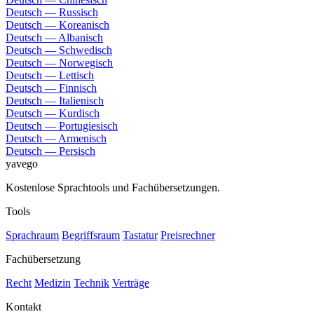
Deutsch — Russisch
Deutsch — Koreanisch
Deutsch — Albanisch
Deutsch — Schwedisch
Deutsch — Norwegisch
Deutsch — Lettisch
Deutsch — Finnisch
Deutsch — Italienisch
Deutsch — Kurdisch
Deutsch — Portugiesisch
Deutsch — Armenisch
Deutsch — Persisch
yavego
Kostenlose Sprachtools und Fachübersetzungen.
Tools
Sprachraum
Begriffsraum
Tastatur
Preisrechner
Fachübersetzung
Recht
Medizin
Technik
Verträge
Kontakt