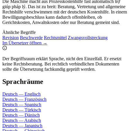
Die Maschine macht aus Prozesskostenhilfe fast automatisch trợ
giúp pháp lý. Das ist zu breit: Beratung, Vertretung und allgemeine
Rechtshilfe verschwimmen mit der deutschen Kostenhilfe. In einem
Bewilligungsbeschluss kann dadurch offenbleiben, ob
Gerichtskosten, Anwaltskosten oder nur Beratung gemeint sind.
Ähnliche Begriffe
Revision
Beschwerde
Rechtsmittel
Zwangsvollstreckung
Im Übersetzer öffnen →
Der Begriffsraum erklärt Sprache, nicht den Einzelfall. Er ersetzt
keine Rechtsberatung. Bei rechtlich verbindlichen Dokumenten
sollte die Übersetzung fachkundig geprüft werden.
Sprachräume
Deutsch — Englisch
Deutsch — Französisch
Deutsch — Spanisch
Deutsch — Türkisch
Deutsch — Dänisch
Deutsch — Arabisch
Deutsch — Japanisch
Deutsch — Chinesisch