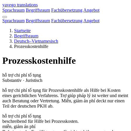
Direkt
yavego
translations
zum
Sprachraum
Begriffsraum
Fachübersetzung
Angebot
Inhalt
Sprachraum
Begriffsraum
Fachübersetzung
Angebot
Startseite
Begriffsraum
Pfadnavigation
Deutsch–Vietnamesisch
Prozesskostenhilfe
Prozesskostenhilfe
hỗ trợ chi phí tố tụng
Substantiv · Juristisch
hỗ trợ chi phí tố tụng für Prozesskostenhilfe als Hilfe bei Kosten
eines gerichtlichen Verfahrens. Trợ giúp pháp lý ist weiter und meint
auch Beratung oder Vertretung. Miễn, giảm án phí deckt nur einen
Teil der deutschen PKH ab.
hỗ trợ chi phí tố tụng
beschreibend für Hilfe bei Prozesskosten.
miễn, giảm án phí