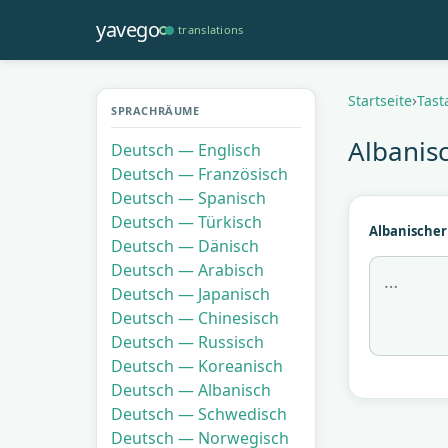
Direkt
yavego
translations
zum
Inhalt
Pfadnavi
Startseite
Tast
SPRACHRÄUME
Albanis
Deutsch — Englisch
Deutsch — Französisch
Deutsch — Spanisch
Deutsch — Türkisch
Albanischer
Deutsch — Dänisch
Deutsch — Arabisch
Deutsch — Japanisch
Deutsch — Chinesisch
Deutsch — Russisch
Deutsch — Koreanisch
Deutsch — Albanisch
Deutsch — Schwedisch
Deutsch — Norwegisch