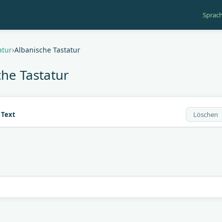
Sprac
gation
atur
Albanische Tastatur
che Tastatur
 Text
Löschen