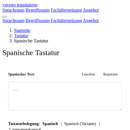
Direkt
yavego
translations
zum
Sprachraum
Begriffsraum
Fachübersetzung
Angebot
Inhalt
Sprachraum
Begriffsraum
Fachübersetzung
Angebot
Startseite
Tastatur
Pfadnavigation
Spanische Tastatur
Spanische Tastatur
Spanischer Text
Löschen
Kopieren
Tastaturbelegung:
Spanisch
Spanisch (Variante)
Lateinamerikanisch