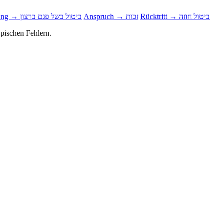
Rücktritt → ביטול חוזה
Anspruch → זכות
Anfechtung → ביטול בשל פגם ברצון
ypischen Fehlern.