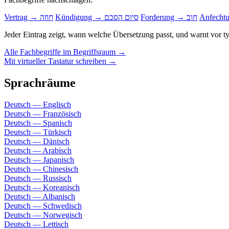
Forderung → חוב
Kündigung → סיום הסכם
Vertrag → חוזה
Jeder Eintrag zeigt, wann welche Übersetzung passt, und warnt vor t
Alle Fachbegriffe im Begriffsraum →
Mit virtueller Tastatur schreiben →
Sprachräume
Deutsch — Englisch
Deutsch — Französisch
Deutsch — Spanisch
Deutsch — Türkisch
Deutsch — Dänisch
Deutsch — Arabisch
Deutsch — Japanisch
Deutsch — Chinesisch
Deutsch — Russisch
Deutsch — Koreanisch
Deutsch — Albanisch
Deutsch — Schwedisch
Deutsch — Norwegisch
Deutsch — Lettisch