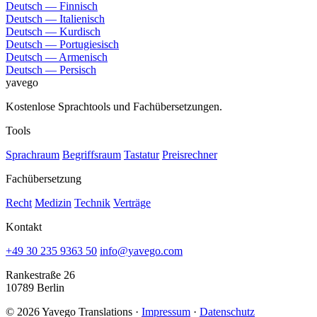
Deutsch — Finnisch
Deutsch — Italienisch
Deutsch — Kurdisch
Deutsch — Portugiesisch
Deutsch — Armenisch
Deutsch — Persisch
yavego
Kostenlose Sprachtools und Fachübersetzungen.
Tools
Sprachraum
Begriffsraum
Tastatur
Preisrechner
Fachübersetzung
Recht
Medizin
Technik
Verträge
Kontakt
+49 30 235 9363 50
info@yavego.com
Rankestraße 26
10789 Berlin
© 2026 Yavego Translations ·
Impressum
·
Datenschutz