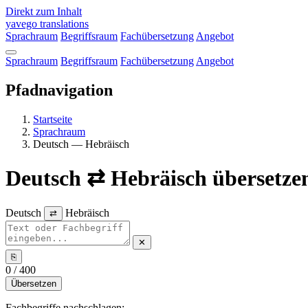
Direkt zum Inhalt
yavego
translations
Sprachraum
Begriffsraum
Fachübersetzung
Angebot
Sprachraum
Begriffsraum
Fachübersetzung
Angebot
Pfadnavigation
Startseite
Sprachraum
Deutsch — Hebräisch
Deutsch
⇄
Hebräisch
übersetze
Deutsch
Hebräisch
⇄
✕
⎘
0 / 400
Übersetzen
Fachbegriffe nachschlagen: