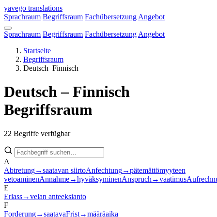
Direkt
yavego
translations
zum
Sprachraum
Begriffsraum
Fachübersetzung
Angebot
Inhalt
Sprachraum
Begriffsraum
Fachübersetzung
Angebot
Startseite
Begriffsraum
Pfadnavigation
Deutsch–Finnisch
Deutsch – Finnisch
Begriffsraum
22 Begriffe verfügbar
A
Abtretung
→
saatavan siirto
Anfechtung
→
pätemättömyyteen
vetoaminen
Annahme
→
hyväksyminen
Anspruch
→
vaatimus
Aufrechn
E
Erlass
→
velan anteeksianto
F
Forderung
→
saatava
Frist
→
määräaika