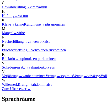
G
Gewährleistung
→
virhevastuu
H
Haftung
→
vastuu
K
Klage
→
kanne
Kündigung
→
irtisanominen
M
Mangel
→
virhe
N
Nacherfüllung
→
virheen oikaisu
P
Pflichtverletzung
→
velvoitteen rikkominen
R
Rücktritt
→
sopimuksen purkaminen
S
Schadensersatz
→
vahingonkorvaus
V
Verjährung
→
vanhentuminen
Vertrag
→
sopimus
Verzug
→
viivästys
Vol
W
Willenserklärung
→
tahdonilmaisu
Zum Übersetzer →
Sprachräume