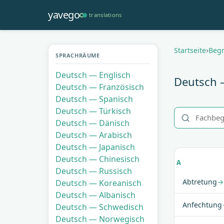
Direkt
yavego
translations
zum
Inhalt
Pfadnavi
Startseite
Begr
SPRACHRÄUME
Deutsch — Englisch
Deutsch –
Deutsch — Französisch
Deutsch — Spanisch
Deutsch — Türkisch
Deutsch — Dänisch
Deutsch — Arabisch
Deutsch — Japanisch
Deutsch — Chinesisch
A
Deutsch — Russisch
Abtretung
→
Deutsch — Koreanisch
Deutsch — Albanisch
Anfechtung
Deutsch — Schwedisch
Deutsch — Norwegisch