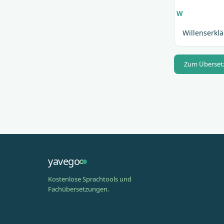
W
Willenserkl
Zum Überset
yavego
Kostenlose Sprachtools und
Fachübersetzungen.