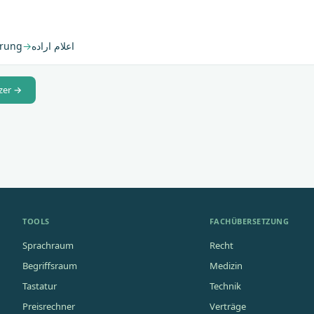
ärung
→
اعلام اراده
zer →
TOOLS
FACHÜBERSETZUNG
Sprachraum
Recht
Begriffsraum
Medizin
Tastatur
Technik
Preisrechner
Verträge