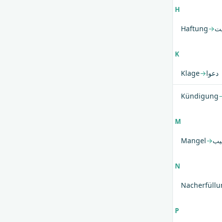
H
Haftung
→
ت
K
Klage
→
دعوا
Kündigung
M
Mangel
→
یب
N
Nacherfüllu
P