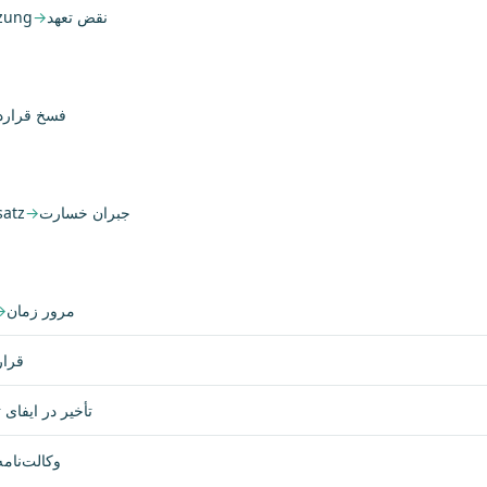
tzung
→
نقض تعهد
فسخ قراردا
satz
→
جبران خسارت
→
مرور زمان
قرار
تأخیر در ایفای 
وکالت‌نامه