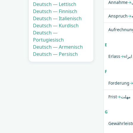
Annahme
→
Deutsch — Lettisch
Deutsch — Finnisch
Anspruch
→
Deutsch — Italienisch
Deutsch — Kurdisch
Aufrechnun
Deutsch —
Portugiesisch
E
Deutsch — Armenisch
Deutsch — Persisch
Erlass
→
ابراء
F
Forderung
Frist
→
مهلت
G
Gewährleis