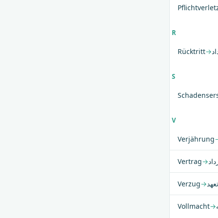
Pflichtverle
R
Rücktritt
→
د
S
Schadenser
V
Verjährung
Vertrag
→
داد
Verzug
→
تعهد
Vollmacht
→