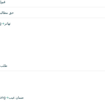
قبول
حق مطالبه
g
→
تهاتر
→
طلب
tung
→
ضمان عیب